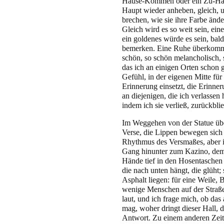
Hause-Kommen oder ein Zu-Hau
Haupt wieder anheben, gleich, u
brechen, wie sie ihre Farbe ände
Gleich wird es so weit sein, ein
ein goldenes würde es sein, bald
bemerken. Eine Ruhe überkommt 
schön, so schön melancholisch, 
das ich an einigen Orten schon 
Gefühl, in der eigenen Mitte fü
Erinnerung einsetzt, die Erinn
an diejenigen, die ich verlassen 
indem ich sie verließ, zurückbli
Im Weggehen von der Statue übers
Verse, die Lippen bewegen sich
Rhythmus des Versmaßes, aber i
Gang hinunter zum Kazino, dem
Hände tief in den Hosentaschen
die nach unten hängt, die glüht;
Asphalt liegen: für eine Weile, Br
wenige Menschen auf der Straße
laut, und ich frage mich, ob das
mag, woher dringt dieser Hall, 
Antwort. Zu einem anderen Zeitp