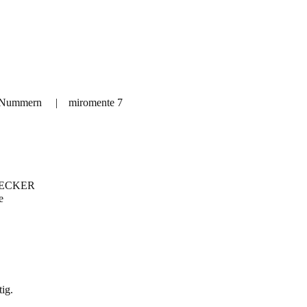
e Nummern
|
miromente 7
ECKER
e
tig.