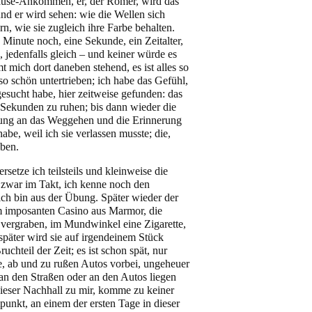
se-Ankommen, er, der Römer, wird das
nd er wird sehen: wie die Wellen sich
rn, wie sie zugleich ihre Farbe behalten.
e Minute noch, eine Sekunde, ein Zeitalter,
, jedenfalls gleich – und keiner würde es
mich dort daneben stehend, es ist alles so
so schön untertrieben; ich habe das Gefühl,
gesucht habe, hier zeitweise gefunden: das
r Sekunden zu ruhen; bis dann wieder die
erung an das Weggehen und die Erinnerung
habe, weil ich sie verlassen musste; die,
eben.
etze ich teilsteils und kleinweise die
 zwar im Takt, ich kenne noch den
ch bin aus der Übung. Später wieder der
 imposanten Casino aus Marmor, die
 vergraben, im Mundwinkel eine Zigarette,
 später wird sie auf irgendeinem Stück
uchteil der Zeit; es ist schon spät, nur
, ab und zu rußen Autos vorbei, ungeheuer
 an den Straßen oder an den Autos liegen
dieser Nachhall zu mir, komme zu keiner
unkt, an einem der ersten Tage in dieser