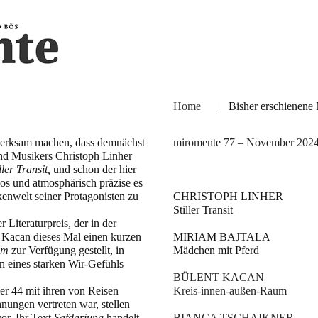
Home
|
Bisher erschienen
merksam machen, dass demnächst
miromente 77 – November 202
und Musikers Christoph Linher
ller Transit,
und schon der hier
os und atmosphärisch präzise es
kenwelt seiner Protagonisten zu
CHRISTOPH LINHER
Stiller Transit
Literaturpreis, der in der
 Kacan dieses Mal einen kurzen
MIRIAM BAJTALA
aum
zur Verfügung gestellt, in
Mädchen mit Pferd
 eines starken Wir-Gefühls
BÜLENT KACAN
er 44 mit ihren von Reisen
Kreis-innen-außen-Raum
hnungen vertreten war, stellen
or. Ihr Text
Safdarjung
handelt
BIANCA TSCHAIKNER