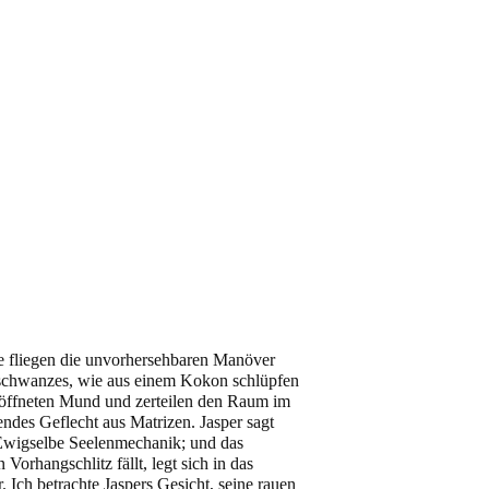
ie fliegen die unvorhersehbaren Manöver
schwanzes, wie aus einem Kokon schlüpfen
geöffneten Mund und zerteilen den Raum im
rendes Geflecht aus Matrizen. Jasper sagt
 Ewigselbe Seelenmechanik; und das
 Vorhangschlitz fällt, legt sich in das
. Ich betrachte Jaspers Gesicht, seine rauen