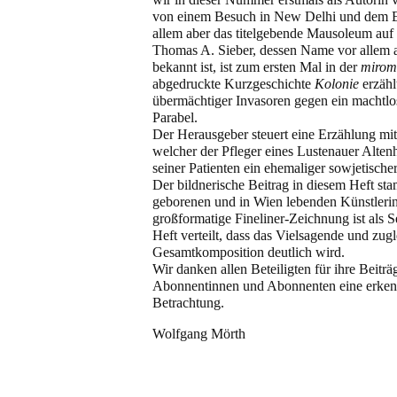
von einem Besuch in New Delhi und dem Ei
allem aber das titelgebende Mausoleum auf
Thomas A. Sieber, dessen Name vor allem a
bekannt ist, ist zum ersten Mal in der
mirom
abgedruckte Kurzgeschichte
Kolonie
erzähl
übermächtiger Invasoren gegen ein machtlos
Parabel.
Der Herausgeber steuert eine Erzählung mi
welcher der Pfleger eines Lustenauer Altenh
seiner Patienten ein ehemaliger sowjetischer
Der bildnerische Beitrag in diesem Heft sta
geborenen und in Wien lebenden Künstlerin
großformatige Fineliner-Zeichnung ist als S
Heft verteilt, dass das Vielsagende und zugl
Gesamtkomposition deutlich wird.
Wir danken allen Beteiligten für ihre Beit
Abonnentinnen und Abonnenten eine erkenn
Betrachtung.
Wolfgang Mörth