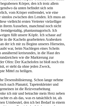
begrabenen Körper, den ich trotz allem
rgendwo da unten befindet sich sein
lich, vom Körper entfremdet, wie eine
r sinnlos zwischen den Lenden. Ich muss an
se vielleicht ersten Vertreter vielzelliger
r in ihrem Aussehen, manchmal noch nicht
 fremdgestaltig, phantasmagorisch. Ich
eigen füllt unsere Köpfe. Ich schaue auf
e in die Kacheln gearbeiteten Arabesken
an der ich mir zu Beginn unseres Hierseins,
laubt war, beim Nachlegen eines Scheits
 annähernd kreisrundes, in die Haut des
randzeichen wie die Markierung zur
der Ofen: Der Kachelofen ist bloß noch ein
it, er steht da ohne jeden Zweck,
ste Mittel zu heiligen.
sche Desensibilisierung. Schon lange nehme
ruch nach Planatol, Tapetenkleister und
gemeinen ist die Reizverarbeitung
enke ich mir und betrachte mein Herz neben
achte es als das, was es tatsächlich ist, als
nen Urinbeutel, den ich bei Bedarf in einem