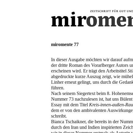
miromente 77
In dieser Ausgabe möchten wir darauf auf
der dritte Roman des Vorarlberger Autors 
erscheinen wird. Er trägt den Arbeitstitel
Sti
abgedruckte kurze Auszug zeigt, wie mühel
Linher erneut gelingt, uns durch die Gedan
führen.
Nach seinem Siegertext beim 8. Hohenemser 
Nummer 73 nachzulesen ist, hat uns Bülent
Essay mit dem Titel
Kreis-innen-außen-R
dem er von den ambivalenten Auswirkungen
schreibt.
Bianca Tschaikner, die bereits in der Numm
durch den Iran und Indien inspirierten Zeic
wir in dieser Nummer erstmals als Autorin v