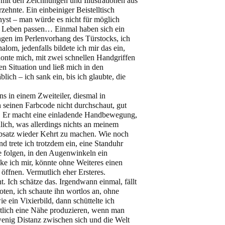
t mit den Zeichnungen und Illustrationen aus
ehnte. Ein einbeiniger Beistelltisch
thyst – man würde es nicht für möglich
in Leben passen… Einmal haben sich ein
ngen im Perlenvorhang des Türstocks, ich
lom, jedenfalls bildete ich mir das ein,
honte mich, mit zwei schnellen Handgriffen
en Situation und ließ mich in den
blich – ich sank ein, bis ich glaubte, die
 in einem Zweiteiler, diesmal in
h seinen Farbcode nicht durchschaut, gut
bt. Er macht eine einladende Handbewegung,
dlich, was allerdings nichts an meinem
Absatz wieder Kehrt zu machen. Wie noch
d trete ich trotzdem ein, eine Standuhr
re folgen, in den Augenwinkeln ein
ke ich mir, könnte ohne Weiteres einen
öffnen. Vermutlich eher Ersteres.
t. Ich schätze das. Irgendwann einmal, fällt
oten, ich schaute ihn wortlos an, ohne
ie ein Vixierbild, dann schüttelte ich
lich eine Nähe produzieren, wenn man
 wenig Distanz zwischen sich und die Welt