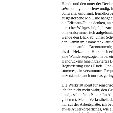
Hände und den unter der Decke 
sehe
: kantig und offenwundig. I
Schwanz, unförmig, fremdkörper
ausgestorbene Molluske hängt e
die Ediacara-Fauna denken, an die
tierischer Weltgeschöpfe, bizar
billateralsymmetrisch aufgebaut,
wende den Blick ab. Unser Schw
den Kamin im Zimmereck, auf di
und dann auf die Brennraumtür, 
als das Heizen mit Holz noch er
eine Wunde zugezogen habe: ein
Handrückens hineingraviertes B
Registrierung eines Rinds. Und 
stummes, ein verstummtes Requis
außerstande, auch nur das gering
Die Werkstatt sorgt für sensori
ich ihn nicht mehr wahr, den Ge
handgeschöpftem Papier. Im All
gehemmt, Meine Verfasstheit, d
mir auf der Arbeitsplatte, ich betr
etwas Außerkörperliches, wie ei