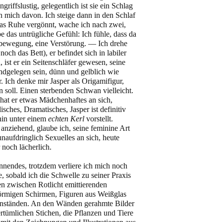
riffslustig, gelegentlich ist sie ein Schlag
ch mich davon. Ich steige dann in den Schlaf
twas Ruhe vergönnt, wache ich nach zwei,
e das untrügliche Gefühl: Ich fühle, dass da
bewegung, eine Verstörung. –– Ich drehe
noch das Bett), er befindet sich in labiler
 ist er ein Seitenschläfer gewesen, seine
ndgelegen sein, dünn und gelblich wie
r. Ich denke mir Jasper als Origamifigur,
en soll. Einen sterbenden Schwan vielleicht.
hat er etwas Mädchenhaftes an sich,
isches, Dramatisches, Jasper ist definitiv
hin unter einem
echten Kerl
vorstellt.
anziehend, glaube ich, seine feminine Art
aufdringlich Sexuelles an sich, heute
 noch lächerlich.
nendes, trotzdem verliere ich mich noch
 sobald ich die Schwelle zu seiner Praxis
en zwischen Rotlicht emittierenden
rmigen Schirmen, Figuren aus Weißglas
enständen. An den Wänden gerahmte Bilder
rtümlichen Stichen, die Pflanzen und Tiere