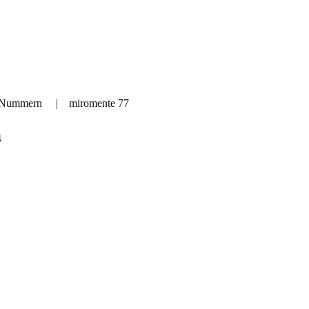
e Nummern
|
miromente 77
4