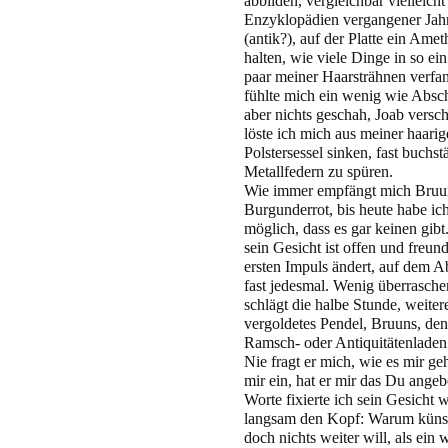
abbilden, vergleichbar vielleich
Enzyklopädien vergangener Jahrz
(antik?), auf der Platte ein Ame
halten, wie viele Dinge in so e
paar meiner Haarsträhnen verfa
fühlte mich ein wenig wie Abscha
aber nichts geschah, Joab versc
löste ich mich aus meiner haarig
Polstersessel sinken, fast buchstä
Metallfedern zu spüren.
Wie immer empfängt mich Bruuns
Burgunderrot, bis heute habe ic
möglich, dass es gar keinen gi
sein Gesicht ist offen und freun
ersten Impuls ändert, auf dem 
fast jedesmal. Wenig überraschen
schlägt die halbe Stunde, weite
vergoldetes Pendel, Bruuns, den
Ramsch- oder Antiquitätenladen 
Nie fragt er mich, wie es mir geh
mir ein, hat er mir das Du angeb
Worte fixierte ich sein Gesicht w
langsam den Kopf: Warum künst
doch nichts weiter will, als ein