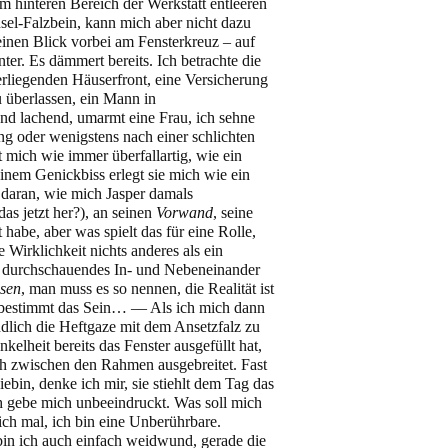
 hinteren Bereich der Werkstatt entleeren
sel-Falzbein, kann mich aber nicht dazu
einen Blick vorbei am Fensterkreuz – auf
er. Es dämmert bereits. Ich betrachte die
rliegenden Häuserfront, eine Versicherung
u überlassen, ein Mann in
und lachend, umarmt eine Frau, ich sehne
g oder wenigstens nach einer schlichten
 mich wie immer überfallartig, wie ein
 einem Genickbiss erlegt sie mich wie ein
 daran, wie mich Jasper damals
das jetzt her?), an seinen
Vorwand
, seine
t habe, aber was spielt das für eine Rolle,
e Wirklichkeit nichts anderes als ein
u durchschauendes In- und Nebeneinander
sen
, man muss es so nennen, die Realität ist
 bestimmt das Sein… –– Als ich mich dann
dlich die Heftgaze mit dem Ansetzfalz zu
kelheit bereits das Fenster ausgefüllt hat,
ch zwischen den Rahmen ausgebreitet. Fast
ebin, denke ich mir, sie stiehlt dem Tag das
ch gebe mich unbeeindruckt. Was soll mich
ch mal, ich bin eine Unberührbare.
bin ich auch einfach weidwund, gerade die