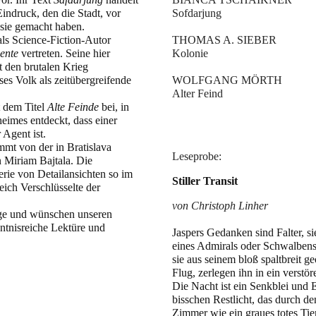
ndruck, den die Stadt, vor
Sofdarjung
 sie gemacht haben.
ls Science-Fiction-Autor
THOMAS A. SIEBER
ente
vertreten. Seine hier
Kolonie
t den brutalen Krieg
es Volk als zeitübergreifende
WOLFGANG MÖRTH
Alter Feind
t dem Titel
Alte Feinde
bei, in
eimes entdeckt, dass einer
 Agent ist.
mmt von der in Bratislava
Leseprobe:
 Miriam Bajtala. Die
erie von Detailansichten so im
Stiller Transit
eich Verschlüsselte der
von Christoph Linher
räge und wünschen unseren
tnisreiche Lektüre und
Jaspers Gedanken sind Falter, s
eines Admirals oder Schwalben
sie aus seinem bloß spaltbreit 
Flug, zerlegen ihn in ein verstö
Die Nacht ist ein Senkblei und
bisschen Restlicht, das durch den
Zimmer wie ein graues totes Tier