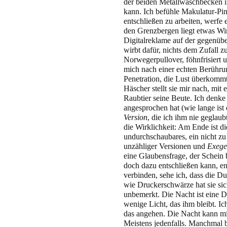
der beiden Metallwaschbecken im
kann. Ich befühle Makulatur-Pin
entschließen zu arbeiten, werfe 
den Grenzbergen liegt etwas Wint
Digitalreklame auf der gegenübe
wirbt dafür, nichts dem Zufall z
Norwegerpullover, föhnfrisiert 
mich nach einer echten Berührun
Penetration, die Lust überkommt
Häscher stellt sie mir nach, mit
Raubtier seine Beute. Ich denke
angesprochen hat (wie lange ist 
Version
, die ich ihm nie geglaub
die Wirklichkeit: Am Ende ist di
undurchschaubares, ein nicht z
unzähliger Versionen und
Exege
eine Glaubensfrage, der Schein
doch dazu entschließen kann, en
verbinden, sehe ich, dass die Dun
wie Druckerschwärze hat sie si
unbemerkt. Die Nacht ist eine Di
wenige Licht, das ihm bleibt. I
das angehen. Die Nacht kann mi
Meistens jedenfalls. Manchmal 