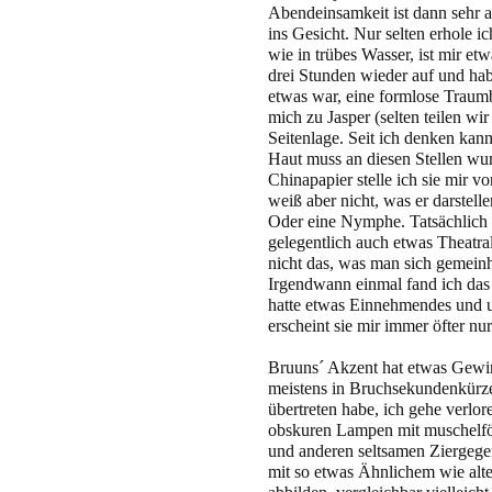
Abendeinsamkeit ist dann sehr ang
ins Gesicht. Nur selten erhole i
wie in trübes Wasser, ist mir e
drei Stunden wieder auf und hab
etwas war, eine formlose Traum
mich zu Jasper (selten teilen wir 
Seitenlage. Seit ich denken kann,
Haut muss an diesen Stellen wu
Chinapapier stelle ich sie mir vo
weiß aber nicht, was er darstell
Oder eine Nymphe. Tatsächlich 
gelegentlich auch etwas Theatral
nicht das, was man sich gemein
Irgendwann einmal fand ich das 
hatte etwas Einnehmendes und un
erscheint sie mir immer öfter nur
Bruuns´ Akzent hat etwas Gewin
meistens in Bruchsekundenkürze,
übertreten habe, ich gehe verlor
obskuren Lampen mit muschelfö
und anderen seltsamen Ziergeg
mit so etwas Ähnlichem wie alte