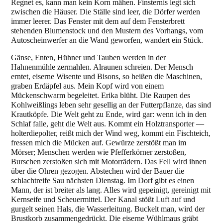
Regnet es, kann man kein Korn mähen. Finsternis legt sich
zwischen die Häuser. Die Ställe sind leer, die Dörfer werden
immer leerer. Das Fenster mit dem auf dem Fensterbrett
stehenden Blumenstock und den Mustern des Vorhangs, vom
Autoscheinwerfer an die Wand geworfen, wandert ein Stück.
Gänse, Enten, Hühner und Tauben werden in der
Hahnenmühle zermahlen. Alraunen schreien. Der Mensch
erntet, eiserne Wisente und Bisons, so heißen die Maschinen,
graben Erdäpfel aus. Mein Kopf wird von einem
Mückenschwarm begeleitet. Erika blüht. Die Raupen des
Kohlweißlings leben sehr gesellig an der Futterpflanze, das sind
Krautköpfe. Die Welt geht zu Ende, wird gar: wenn ich in den
Schlaf falle, geht die Welt aus. Kommt ein Holztransporter ―
holterdiepolter, reißt mich der Wind weg, kommt ein Fischteich,
fressen mich die Mücken auf. Gewürze zerstößt man im
Mörser; Menschen werden wie Pfefferkörner zerstoßen,
Burschen zerstoßen sich mit Motorrädern. Das Fell wird ihnen
über die Ohren gezogen. Abstechen wird der Bauer die
schlachtreife Sau nächsten Dienstag. Im Dorf gibt es einen
Mann, der ist breiter als lang. Alles wird gepeinigt, gereinigt mit
Kernseife und Scheuermittel. Der Kanal stößt Luft auf und
gurgelt seinen Hals, die Wasserleitung. Buckelt man, wird der
Brustkorb zusammengedrückt. Die eiserne Wühlmaus gräbt