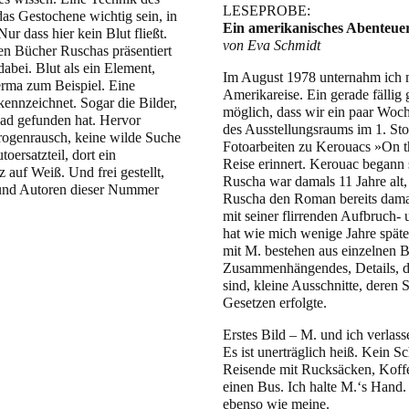
LESEPROBE:
das Gestochene wichtig sein, in
Ein amerikanisches Abenteue
r dass hier kein Blut fließt.
von Eva Schmidt
en Bücher Ruschas präsentiert
dabei. Blut als ein Element,
Im August 1978 unternahm ich m
erma zum Beispiel. Eine
Amerikareise. Ein gerade fälli
ennzeichnet. Sogar die Bilder,
möglich, dass wir ein paar Woc
ad gefunden hat. Hervor
des Ausstellungsraums im 1. St
Drogenrausch, keine wilde Suche
Fotoarbeiten zu Kerouacs »On th
oersatzteil, dort ein
Reise erinnert. Kerouac begann 
 auf Weiß. Und frei gestellt,
Ruscha war damals 11 Jahre alt,
 und Autoren dieser Nummer
Ruscha den Roman bereits damal
mit seiner flirrenden Aufbruch-
hat wie mich wenige Jahre spät
mit M. bestehen aus einzelnen Bi
Zusammenhängendes, Details, di
sind, kleine Ausschnitte, deren 
Gesetzen erfolgte.
Erstes Bild – M. und ich verlas
Es ist unerträglich heiß. Kein S
Reisende mit Rucksäcken, Koff
einen Bus. Ich halte M.‘s Hand. 
ebenso wie meine.