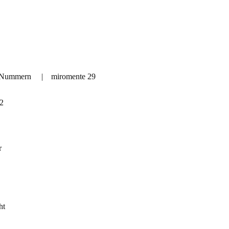
e Nummern
|
miromente 29
2
r
ht