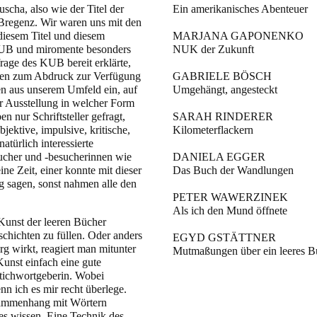
cha, also wie der Titel der
Ein amerikanisches Abenteuer
regenz. Wir waren uns mit den
 diesem Titel und diesem
MARJANA GAPONENKO
KUB und miromente besonders
NUK der Zukunft
rage des KUB bereit erklärte,
iten zum Abdruck zur Verfügung
GABRIELE BÖSCH
en aus unserem Umfeld ein, auf
Umgehängt, angesteckt
r Ausstellung in welcher Form
n nur Schriftsteller gefragt,
SARAH RINDERER
ektive, impulsive, kritische,
Kilometerflackern
atürlich interessierte
sucher und -besucherinnen wie
DANIELA EGGER
ne Zeit, einer konnte mit dieser
Das Buch der Wandlungen
ig sagen, sonst nahmen alle den
PETER WAWERZINEK
Als ich den Mund öffnete
Kunst der leeren Bücher
schichten zu füllen. Oder anders
EGYD GSTÄTTNER
g wirkt, reagiert man mitunter
Mutmaßungen über ein leeres B
Kunst einfach eine gute
Stichwortgeberin. Wobei
enn ich es mir recht überlege.
sammenhang mit Wörtern
es wissen. Eine Technik des