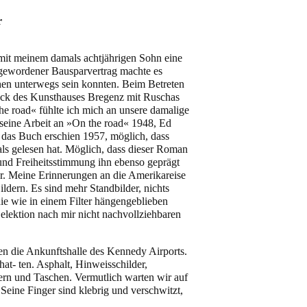
r
it meinem damals achtjährigen Sohn eine
g gewordener Bausparvertrag machte es
hen unterwegs sein konnten. Beim Betreten
ock des Kunsthauses Bregenz mit Ruschas
e road« fühlte ich mich an unsere damalige
seine Arbeit an »On the road« 1948, Ed
 das Buch erschien 1957, möglich, dass
s gelesen hat. Möglich, dass dieser Roman
 und Freiheitsstimmung ihn ebenso geprägt
er. Meine Erinnerungen an die Amerikareise
ldern. Es sind mehr Standbilder, nichts
e wie in einem Filter hängengeblieben
Selektion nach mir nicht nachvollziehbaren
sen die Ankunftshalle des Kennedy Airports.
chat- ten. Asphalt, Hinweisschilder,
ern und Taschen. Vermutlich warten wir auf
Seine Finger sind klebrig und verschwitzt,