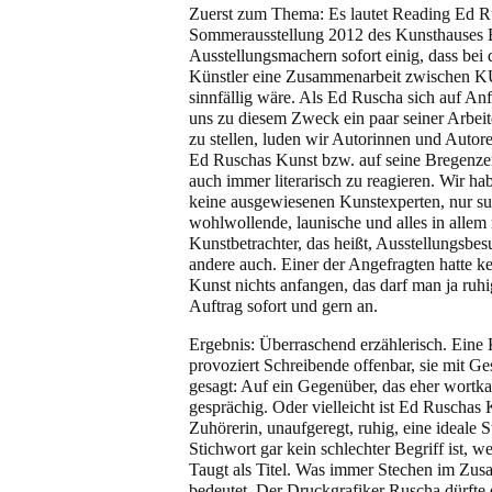
Zuerst zum Thema: Es lautet Reading Ed Rus
Sommerausstellung 2012 des Kunsthauses B
Ausstellungsmachern sofort einig, dass bei
Künstler eine Zusammenarbeit zwischen 
sinnfällig wäre. Als Ed Ruscha sich auf Anf
uns zu diesem Zweck ein paar seiner Arbe
zu stellen, luden wir Autorinnen und Autor
Ed Ruschas Kunst bzw. auf seine Bregenze
auch immer literarisch zu reagieren. Wir habe
keine ausgewiesenen Kunstexperten, nur subj
wohlwollende, launische und alles in allem n
Kunstbetrachter, das heißt, Ausstellungsbe
andere auch. Einer der Angefragten hatte kei
Kunst nichts anfangen, das darf man ja ruh
Auftrag sofort und gern an.
Ergebnis: Überraschend erzählerisch. Eine 
provoziert Schreibende offenbar, sie mit Ge
gesagt: Auf ein Gegenüber, das eher wortkar
gesprächig. Oder vielleicht ist Ed Ruschas 
Zuhörerin, unaufgeregt, ruhig, eine ideale 
Stichwort gar kein schlechter Begriff ist, w
Taugt als Titel. Was immer Stechen im Zu
bedeutet. Der Druckgrafiker Ruscha dürfte 