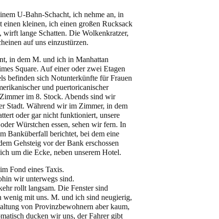
 einem U-Bahn-Schacht, ich nehme an, in
t einen kleinen, ich einen großen Rucksack
, wirft lange Schatten. Die Wolkenkratzer,
heinen auf uns einzustürzen.
ent, in dem M. und ich in Manhattan
Times Square. Auf einer oder zwei Etagen
s befinden sich Notunterkünfte für Frauen
merikanischer und puertoricanischer
 Zimmer im 8. Stock. Abends sind wir
r Stadt. Während wir im Zimmer, in dem
tert oder gar nicht funktioniert, unsere
oder Würstchen essen, sehen wir fern. In
m Banküberfall berichtet, bei dem eine
f dem Gehsteig vor der Bank
erschossen
eich um die Ecke, neben unserem Hotel.
 im Fond eines Taxis.
ohin wir unterwegs sind.
kehr rollt langsam. Die Fenster sind
in wenig mit uns. M. und ich sind neugierig,
haltung von Provinzbewohnern aber kaum,
tomatisch ducken wir uns, der Fahrer gibt