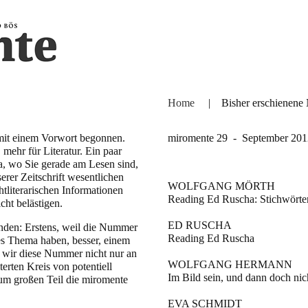
Home
|
Bisher erschienen
mit einem Vorwort begonnen.
miromente 29 - September 201
 mehr für Literatur. Ein paar
a, wo Sie gerade am Lesen sind,
serer Zeitschrift wesentlichen
WOLFGANG MÖRTH
htliterarischen Informationen
Reading Ed Ruscha: Stichwörte
cht belästigen.
ED RUSCHA
den: Erstens, weil die Nummer
Reading Ed Ruscha
mes Thema haben, besser, einem
 wir diese Nummer nicht nur an
WOLFGANG HERMANN
erten Kreis von potentiell
Im Bild sein, und dann doch nic
zum großen Teil die miromente
EVA SCHMIDT